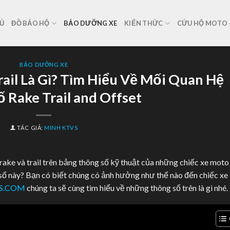
Ủ
ĐỒ BẢO HỘ
BẢO DƯỠNG XE
KIẾN THỨC
CỨU HỘ MOTO –
BẢO DƯỠNG XE
ail Là Gì? Tìm Hiểu Về Mối Quan Hệ
 Rake Trail and Offset
TÁC GIẢ:
MINH KTVS
 rake và trail trên bảng thông số kỹ thuật của những chiếc xe moto
 số này? Bạn có biết chúng có ảnh hưởng như thế nào đến chiếc xe
S.COM
chúng ta sẽ cùng tìm hiểu về những thông số trên là gì nhé.