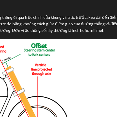
thẳng đi qua trục chính của khung và trục trước, kéo dài đến điể
 được đo bằng khoảng cách giữa điểm giao của đường thẳng và đi
đường. Đơn vị đo thông số này thường là inch hoặc milimet.