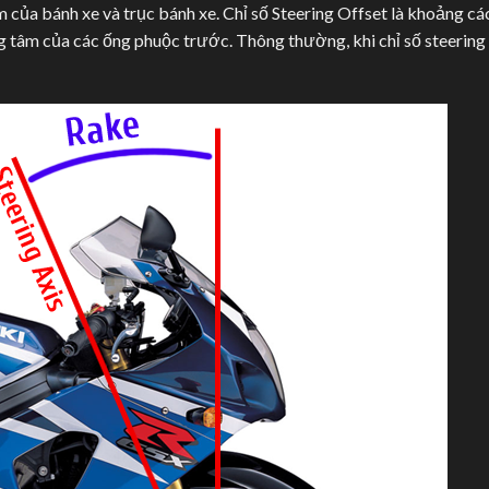
m của bánh xe và trục bánh xe. Chỉ số Steering Offset là khoảng cá
 tâm của các ống phuộc trước. Thông thường, khi chỉ số steering