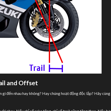
ail and Offset
uan gì đến nhau hay không? Hay chúng hoạt động độc lập? Hãy cùng
n với nhau. Nếu chỉ số rake tăng, chỉ số trail cũng tăng theo. Nếu bạ