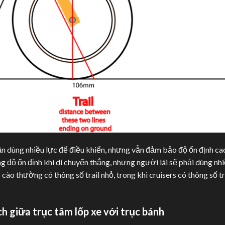
cần dùng nhiều lực để điều khiển, nhưng vẫn đảm bảo độ ổn định ca
ăng độ ổn định khi di chuyển thẳng, nhưng người lái sẽ phải dùng nh
cào thường có thông số trail nhỏ, trong khi cruisers có thông số tr
h giữa trục tâm lốp xe với trục bánh