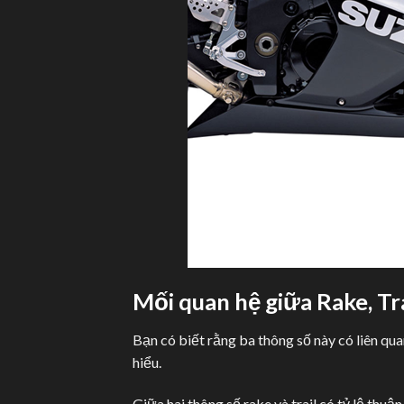
Mối quan hệ giữa Rake, Tr
Bạn có biết rằng ba thông số này có liên q
hiểu.
Giữa hai thông số rake và trail có tỷ lệ thuậ