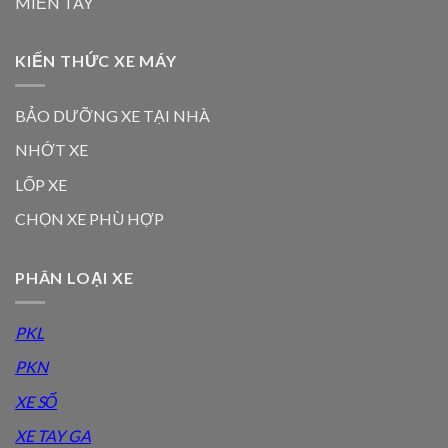
MIỀN TÂY
KIẾN THỨC XE MÁY
BẢO DƯỠNG XE TẠI NHÀ
NHỚT XE
LỐP XE
CHỌN XE PHÙ HỢP
PHÂN LOẠI XE
PKL
PKN
XE SỐ
XE TAY GA