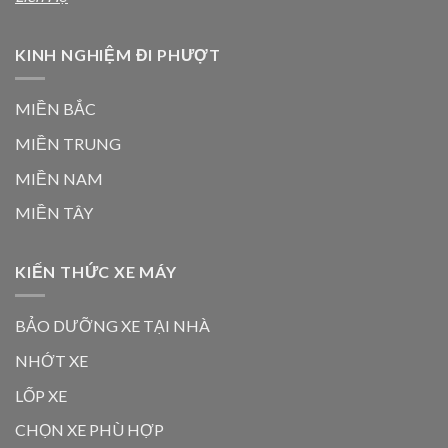
KINH NGHIỆM ĐI PHƯỢT
MIỀN BẮC
MIỀN TRUNG
MIỀN NAM
MIỀN TÂY
KIẾN THỨC XE MÁY
BẢO DƯỠNG XE TẠI NHÀ
NHỚT XE
LỐP XE
CHỌN XE PHÙ HỢP