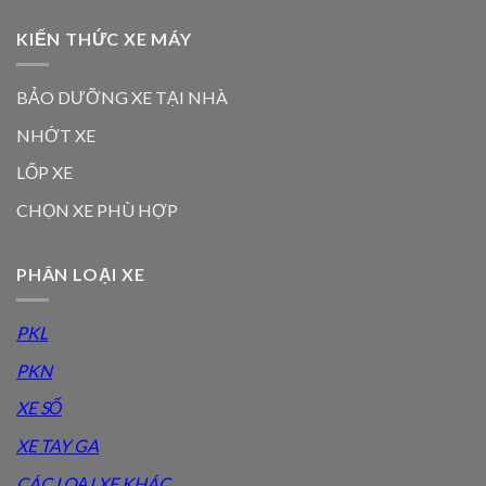
KIẾN THỨC XE MÁY
BẢO DƯỠNG XE TẠI NHÀ
NHỚT XE
LỐP XE
CHỌN XE PHÙ HỢP
PHÂN LOẠI XE
PKL
PKN
XE SỐ
XE TAY GA
CÁC LOẠI XE KHÁC