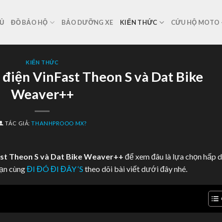
Ủ
ĐỒ BẢO HỘ
BẢO DƯỠNG XE
KIẾN THỨC
CỨU HỘ MOTO –
KIẾN THỨC
 điện VinFast Theon S và Dat Bike
Weaver++
TÁC GIẢ:
THANHPROOO MX?
ast Theon S và Dat Bike Weaver++
để xem đâu là lựa chọn hấp 
bạn cùng
ĐI ĐÓ ĐI ĐÂY ‘S
theo dõi bài viết dưới đây nhé.