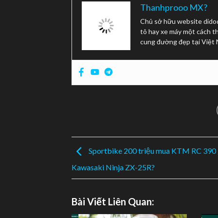
Thanhprooo MX?
Chủ sở hữu website didod
tô hay xe máy một cách th
cung đường đẹp tại Việt
Sportbike 200 triệu mua KTM RC 390
Kawasaki Ninja ZX-25R?
Bài Viết Liên Quan: