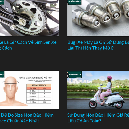
Xe Là Gì? Cách Vệ Sinh Sên Xe
Bugi Xe Máy Là Gì? Sử Dụng B
 Cách
Lâu Thì Nên Thay Mới?
Để Đo Size Nón Bảo Hiểm
Sử Dụng Nón Bảo Hiểm Giá R
face Chuẩn Xác Nhất
Liệu Có An Toàn?