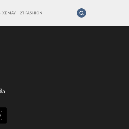
 XE MÁY
2T FASHION
dẫn