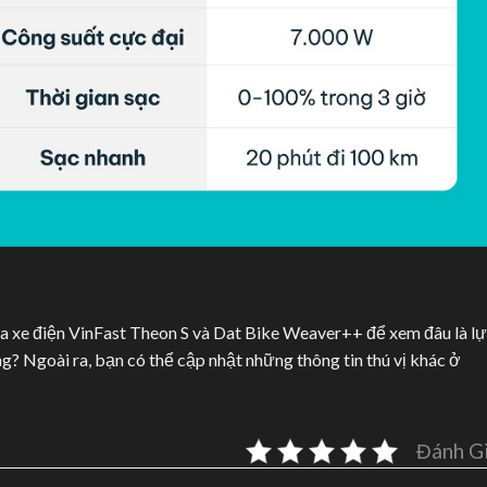
của xe điện VinFast Theon S và Dat Bike Weaver++ để xem đâu là l
g? Ngoài ra, bạn có thể cập nhật những thông tin thú vị khác ở
Đánh G