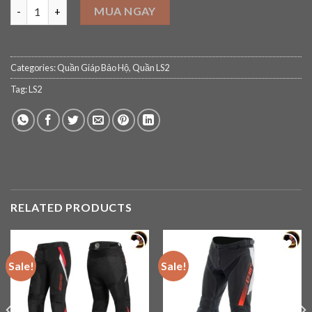
Quần Giáp LS2 Chart Man quantity
MUA NGAY
Categories:
Quần Giáp Bảo Hộ
,
Quần LS2
Tag:
LS2
RELATED PRODUCTS
Sale!
Sale!
Add to
Add to
wishlist
wishlist