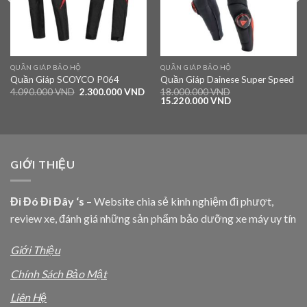
QUẦN GIÁP BẢO HỘ
QUẦN GIÁP BẢO HỘ
Quần Giáp SCOYCO P064
Quần Giáp Dainese Super Speed
4.090.000
VND
2.300.000
VND
18.000.000
VND
15.220.000
VND
GIỚI THIỆU
Đi Đó Đi Đây ‘s
– Website chia sẻ kinh nghiệm đi phượt,
review xe, đánh giá những sản phẩm bảo dưỡng xe máy uy tín
Giới Thiệu
Chính Sách Bảo Mật
Liên Hệ