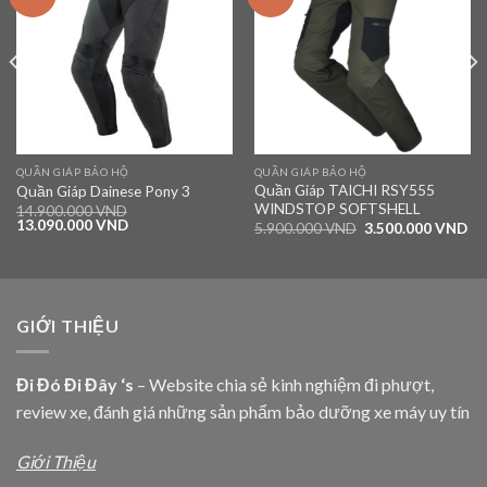
wishlist
wishlist
QUẦN GIÁP BẢO HỘ
QUẦN GIÁP BẢO HỘ
Quần Giáp TAICHI RSY555
Quần Giáp Dainese Pony 3
WINDSTOP SOFTSHELL
14.900.000
VND
13.090.000
VND
5.900.000
VND
3.500.000
VND
GIỚI THIỆU
Đi Đó Đi Đây ‘s
– Website chia sẻ kinh nghiệm đi phượt,
review xe, đánh giá những sản phẩm bảo dưỡng xe máy uy tín
Giới Thiệu