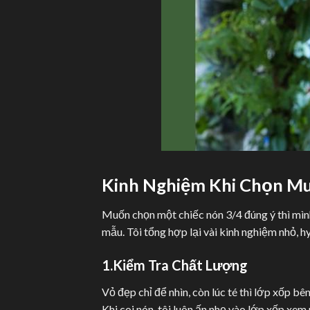
Kinh Nghiệm Khi Chọn M
Muốn chọn một chiếc nón 3/4 đúng ý thì mìn
mẫu. Tôi tổng hợp lại vài kinh nghiệm nhỏ, h
1.Kiểm Tra Chất Lượng
Vỏ đẹp chỉ để nhìn, còn lúc té thì lớp xốp bê
Khi coi nón, tôi luôn ấn nhẹ vào lớp xốp xem 