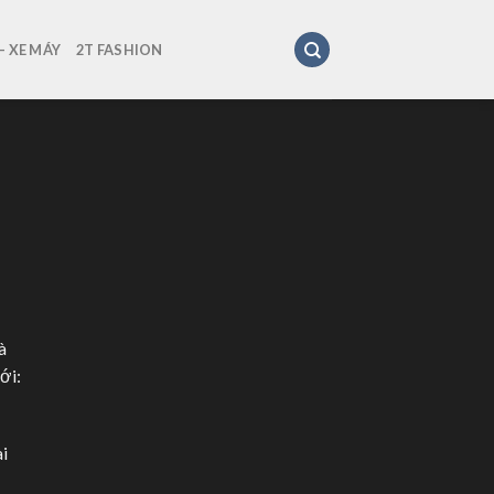
 XE MÁY
2T FASHION
à
ới:
ài