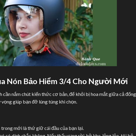
ua Nón Bảo Hiểm 3/4 Cho Người Mới
h cần nắm chút kiến thức cơ bản, để khỏi bị hoa mắt giữa cả đống
y vọng giúp bạn đỡ lúng túng khi chọn.
n trong mới là thứ giữ cái đầu của bạn lại.
nó có dính chắc không. Nếu thấy rụng rời, hở khe, lỏng lẻo, tôi bỏ