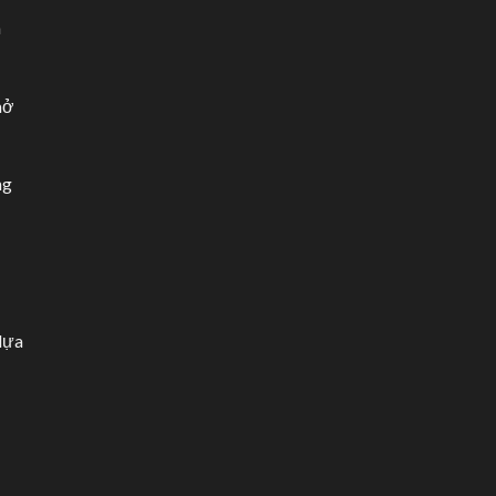
m
mở
ng
 lựa