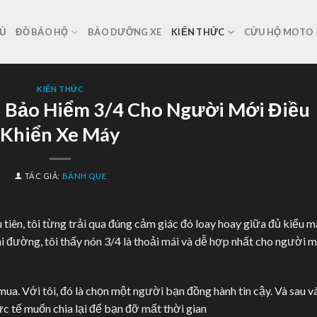
Ủ
ĐỒ BẢO HỘ
BẢO DƯỠNG XE
KIẾN THỨC
CỨU HỘ MOTO –
KIẾN THỨC
 Bảo Hiểm 3/4 Cho Người Mới Điều
Khiển Xe Máy
TÁC GIẢ:
BÁNH QUE
tiên, tôi từng trải qua đúng cảm giác đó loay hoay giữa đủ kiểu m
i đường, tôi thấy nón 3/4 là thoải mái và dễ hợp nhất cho người m
ua. Với tôi, đó là chọn một người bạn đồng hành tin cậy. Và sau v
hực tế muốn chia lại để bạn đỡ mất thời gian