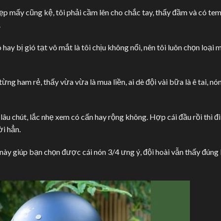
. Đẹp mấy cũng kệ, tôi phải cầm lên cho chắc tay, thấy đầm và có te
.
hay bị gió tạt vô mắt là tôi chịu không nổi, nên tôi luôn chọn loại 
ừng ham rẻ, thấy vừa vừa là mua liền, ai dè đội vài bữa là ê tai, nó
 lâu chút, lắc nhẹ xem có cấn hay rộng không. Hợp cái đầu rồi thì đi
i hẳn.
này giúp bạn chọn được cái nón 3/4 ưng ý, đội hoài vẫn thấy đúng