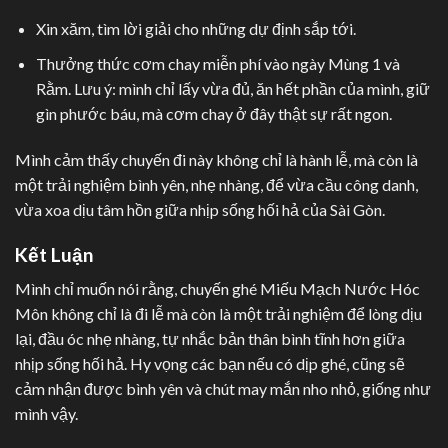
Xin xăm, tìm lời giải cho những dự định sắp tới.
Thưởng thức cơm chay miễn phí vào ngày Mùng 1 và
Rằm. Lưu ý: mình chỉ lấy vừa đủ, ăn hết phần của mình, giữ
gìn phước báu, mà cơm chay ở đây thật sự rất ngon.
Mình cảm thấy chuyến đi này không chỉ là hành lễ, mà còn là
một trải nghiệm bình yên, nhẹ nhàng, để vừa cầu công danh,
vừa xoa dịu tâm hồn giữa nhịp sống hối hả của Sài Gòn.
Kết Luận
Mình chỉ muốn nói rằng, chuyến ghé Miếu Mạch Nước Hóc
Môn không chỉ là đi lễ mà còn là một trải nghiệm để lòng dịu
lại, đầu óc nhẹ nhàng, tự nhắc bản thân bình tĩnh hơn giữa
nhịp sống hối hả. Hy vọng các bạn nếu có dịp ghé, cũng sẽ
cảm nhận được bình yên và chút may mắn nho nhỏ, giống như
mình vậy.