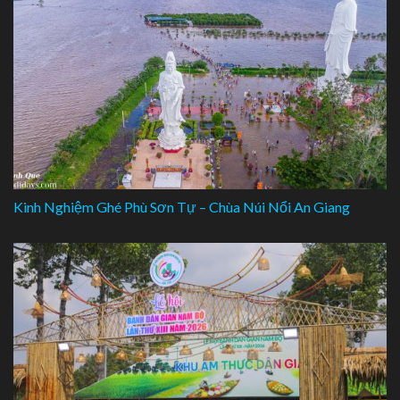
Kinh Nghiệm Ghé Phù Sơn Tự – Chùa Núi Nổi An Giang