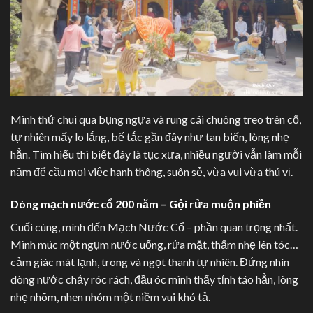
Mình thử chui qua bụng ngựa và rung cái chuông treo trên cổ,
tự nhiên mấy lo lắng, bế tắc gần đây như tan biến, lòng nhẹ
hẳn. Tìm hiểu thì biết đây là tục xưa, nhiều người vẫn làm mỗi
năm để cầu mọi việc hanh thông, suôn sẻ, vừa vui vừa thú vị.
Dòng mạch nước cổ 200 năm – Gội rửa muộn phiền
Cuối cùng, mình đến Mạch Nước Cổ – phần quan trọng nhất.
Mình múc một ngụm nước uống, rửa mặt, thấm nhẹ lên tóc…
cảm giác mát lạnh, trong và ngọt thanh tự nhiên. Đứng nhìn
dòng nước chảy róc rách, đầu óc mình thấy tỉnh táo hẳn, lòng
nhẹ nhõm, nhen nhóm một niềm vui khó tả.