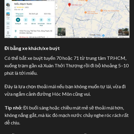
Đi bằng xe khách/xe buýt
Có thể bắt xe buýt tuyến 70 hoặc 71 từ trung tâm TP.HCM,
xuống trạm gần xã Xuân Thới Thượng rồi đi bộ khoảng 5–10
phút là tới miếu.
Đây là lựa chọn thoải mái nếu bạn không muốn tự lái, vừa đi
vừa ngắm cảnh đường Hóc Môn cũng vui.
Tip nhỏ:
Đi buổi sáng hoặc chiều mát mẻ sẽ thoải mái hơn,
không nắng gắt, mà lúc đó mạch nước chảy nghe róc rách rất
dễ chịu.