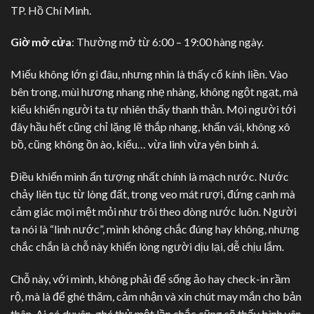
TP. Hồ Chí Minh.
Giờ mở cửa
: Thường mở từ 6:00 – 19:00 hàng ngày.
Miếu không lớn gì đâu, nhưng nhìn là thấy cổ kính liền. Vào
bên trong, mùi hương nhang nhẹ nhàng, không ngột ngạt, mà
kiểu khiến người ta tự nhiên thấy thanh thản. Mọi người tới
đây hầu hết cũng chỉ lặng lẽ thắp nhang, khấn vái, không xô
bồ, cũng không ồn ào, kiểu… vừa linh vừa yên bình á.
Điều khiến mình ấn tượng nhất chính là mạch nước. Nước
chảy liên tục từ lòng đất, trong veo mát rượi, đứng cạnh mà
cảm giác mọi mệt mỏi như trôi theo dòng nước luôn. Người
ta nói là “linh nước”, mình không chắc đúng hay không, nhưng
chắc chắn là chỗ này khiến lòng người dịu lại, dễ chịu lắm.
Chỗ này, với mình, không phải để sống ảo hay check-in rầm
rộ, mà là để ghé thăm, cảm nhận và xin chút may mắn cho bản
thân. Ai có duyên, ghé thử một lần chắc cũng sẽ thấy bình yên