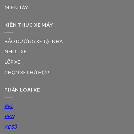
MIỀN TÂY
KIẾN THỨC XE MÁY
BẢO DƯỠNG XE TẠI NHÀ
NHỚT XE
LỐP XE
CHỌN XE PHÙ HỢP
PHÂN LOẠI XE
PKL
PKN
XE SỐ