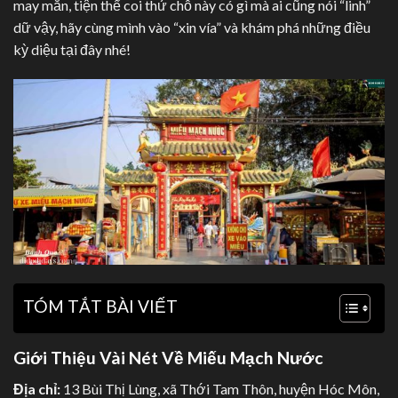
may mắn, tiện thể coi thử chỗ này có gì mà ai cũng nói “linh”
dữ vậy, hãy cùng mình vào “xin vía” và khám phá những điều
kỳ diệu tại đây nhé!
TÓM TẮT BÀI VIẾT
Giới Thiệu Vài Nét Về Miếu Mạch Nước
Địa chỉ:
13 Bùi Thị Lùng, xã Thới Tam Thôn, huyện Hóc Môn,