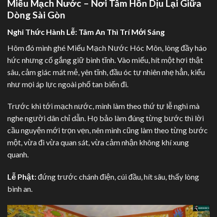
Miếu Mạch Nước – Nơi Tâm Hồn Dịu Lại Giữa
Dòng Sài Gòn
Nghi Thức Hành Lễ: Tâm An Thì Trí Mới Sáng
Hôm đó mình ghé Miếu Mạch Nước Hóc Môn, lòng đầy háo
hức nhưng cố gắng giữ bình tĩnh. Vào miếu, hít một hơi thật
sâu, cảm giác mát mẻ, yên tĩnh, đầu óc tự nhiên nhẹ hẳn, kiểu
như mọi áp lực ngoài phố tan biến đi.
Trước khi tới mạch nước, mình làm theo thứ tự lễ nghi mà
nghe người dân chỉ dẫn. Họ bảo làm đúng từng bước thì lời
cầu nguyện mới trọn vẹn, nên mình cũng làm theo từng bước
một, vừa đi vừa quan sát, vừa cảm nhận không khí xung
quanh.
Lễ Phật:
đứng trước chánh điện, cúi đầu, hít sâu, thấy lòng
bình an.