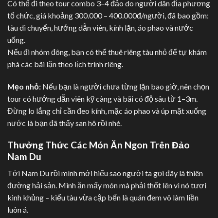
Có thể đi theo tour combo 3–4 đảo do người dân địa phương
tổ chức, giá khoảng 300.000 – 400.000đ/người, đã bao gồm:
tàu di chuyển, hướng dẫn viên, kính lặn, áo phao và nước
uống.
Nếu đi nhóm đông, bạn có thể thuê riêng tàu nhỏ để tự khám
phá các bãi lặn theo lịch trình riêng.
Mẹo nhỏ:
Nếu bạn là người chưa từng lặn bao giờ, nên chọn
tour có hướng dẫn viên kỹ càng và bãi có độ sâu từ 1–3m.
Đừng lo lắng chỉ cần đeo kính, mặc áo phao và úp mặt xuống
nước là bạn đã thấy san hô rồi nhé.
Thưởng Thức Các Món Ăn Ngon Trên Đảo
Nam Du
Tới Nam Du rồi mình mới hiểu sao người ta gọi đây là thiên
đường hải sản. Mình ăn mấy món mà phải thốt lên vì nó tươi
kinh khủng – kiểu tàu vừa cập bến là quán đem vô làm liền
luôn á.