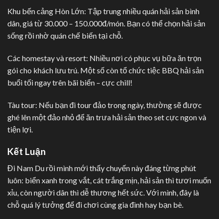
Khu bến cảng Hòn Lớn: Tập trung nhiều quán hải sản bình
dân, giá từ 30.000 – 150.000đ/món. Bạn có thể chọn hải sản
sống rồi nhờ quán chế biến tại chỗ.
Các homestay và resort: Nhiều nơi có phục vụ bữa ăn trọn
gói cho khách lưu trú. Một số còn tổ chức tiệc BBQ hải sản
buổi tối ngay trên bãi biển – cực chill!
Tàu tour: Nếu bạn đi tour đảo trong ngày, thường sẽ được
ghé lên một đảo nhỏ để ăn trưa hải sản theo set cực ngon và
tiện lợi.
Kết Luận
Đi Nam Du rồi mình mới thấy chuyến này đáng từng phút
luôn: biển xanh trong vắt, cát trắng mịn, hải sản thì tươi muốn
xỉu, còn người dân thì dễ thương hết sức. Với mình, đây là
chỗ quá lý tưởng để đi chơi cùng gia đình hay bạn bè.