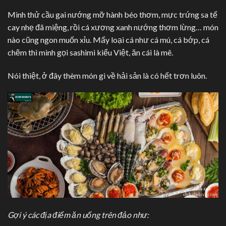
Mình thử cầu gai nướng mỡ hành béo thơm, mực trứng sa tế
cay nhẹ đã miệng, rồi cá xương xanh nướng thơm lừng… món
nào cũng ngon muốn xỉu. Mấy loại cá như cá mú, cá bớp, cá
chẽm thì mình gọi sashimi kiểu Việt, ăn cái là mê.
Nói thiệt, ở đây thèm món gì về hải sản là có hết trơn luôn.
Gợi ý các địa điểm ăn uống trên đảo như: