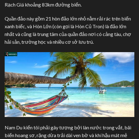
Rạch Giá khoảng 83km đường biển.
Quần đảo này gồm 21 hòn đảo lớn nhỏ nằm rải rác trên biển
xanh biếc, và Hòn Lớn (còn gọi là Hòn Củ Tron) là đảo lớn
nhất và cũng là trung tâm của quần đảo nơi có cảng tàu, chợ
hải sản, trường học và nhiều cơ sở lưu trú.
Nam Du kiến tôi phải gây tượng bởi làn nước trong vắt, bãi
biển hoang sơ, rặng dừa trải dài ven bờ và khí hậu mát mẻ