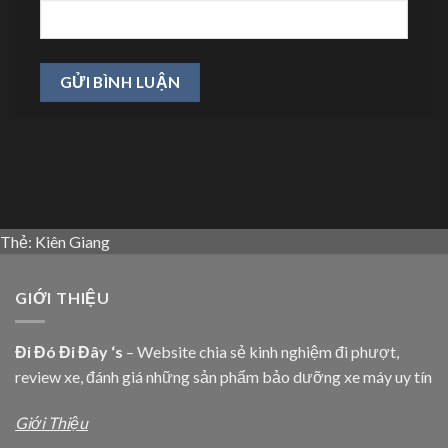
Thẻ:
Kiên Giang
GIỚI THIỆU
Đi Đó Đi Đây ‘s
– Website chia sẻ kinh nghiệm đi phượt,
review xe, đánh giá những sản phẩm bảo dưỡng xe máy uy tín
Giới Thiệu