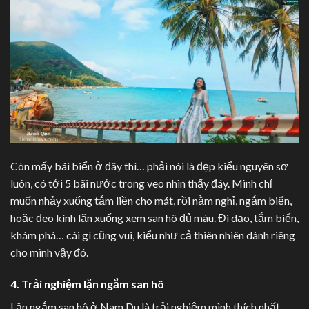
Còn mấy bãi biển ở đây thì… phải nói là đẹp kiểu nguyên sơ
luôn, có tới 5 bãi nước trong veo nhìn thấy đáy. Mình chỉ
muốn nhảy xuống tắm liền cho mát, rồi nằm nghỉ, ngắm biển,
hoặc đeo kính lặn xuống xem san hô đủ màu. Đi dạo, tắm biển,
khám phá… cái gì cũng vui, kiểu như cả thiên nhiên dành riêng
cho mình vậy đó.
4. Trải nghiệm lặn ngắm san hô
Lặn ngắm san hô ở Nam Du là trải nghiệm mình thích nhất.