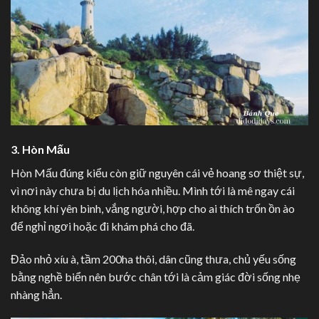
3. Hòn Mấu
Hòn Mấu đúng kiểu còn giữ nguyên cái vẻ hoang sơ thiệt sự,
vì nơi này chưa bị du lịch hóa nhiều. Mình tới là mê ngay cái
không khí yên bình, vắng người, hợp cho ai thích trốn ồn ào
để nghỉ ngơi hoặc đi khám phá cho đã.
Đảo nhỏ xíu à, tầm 200ha thôi, dân cũng thưa, chủ yếu sống
bằng nghề biển nên bước chân tới là cảm giác đời sống nhẹ
nhàng hẳn.