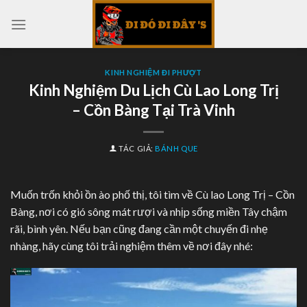
Skip
to
content
KINH NGHIỆM ĐI PHƯỢT
Kinh Nghiệm Du Lịch Cù Lao Long Trị
– Cồn Bàng Tại Trà Vinh
TÁC GIẢ:
BÁNH QUE
Muốn trốn khỏi ồn ào phố thị, tôi tìm về Cù lao Long Trị – Cồn
Bàng, nơi có gió sông mát rượi và nhịp sống miền Tây chậm
rãi, bình yên. Nếu bạn cũng đang cần một chuyến đi nhẹ
nhàng, hãy cùng tôi trải nghiệm thêm về nơi đây nhé: