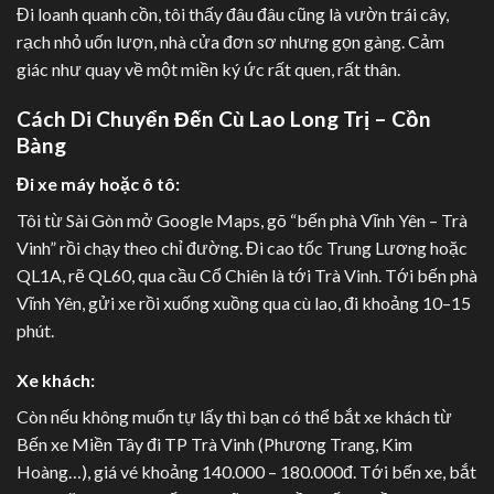
Đi loanh quanh cồn, tôi thấy đâu đâu cũng là vườn trái cây,
rạch nhỏ uốn lượn, nhà cửa đơn sơ nhưng gọn gàng. Cảm
giác như quay về một miền ký ức rất quen, rất thân.
Cách Di Chuyển Đến Cù Lao Long Trị – Cồn
Bàng
Đi xe máy hoặc ô tô:
Tôi từ Sài Gòn mở Google Maps, gõ “bến phà Vĩnh Yên – Trà
Vinh” rồi chạy theo chỉ đường. Đi cao tốc Trung Lương hoặc
QL1A, rẽ QL60, qua cầu Cổ Chiên là tới Trà Vinh. Tới bến phà
Vĩnh Yên, gửi xe rồi xuống xuồng qua cù lao, đi khoảng 10–15
phút.
Xe khách:
Còn nếu không muốn tự lấy thì bạn có thể bắt xe khách từ
Bến xe Miền Tây đi TP Trà Vinh (Phương Trang, Kim
Hoàng…), giá vé khoảng 140.000 – 180.000đ. Tới bến xe, bắt