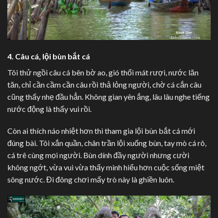
4. Câu cá, lội bùn bắt cá
Tôi thử ngồi câu cá bên bờ ao, gió thổi mát rượi, nước lăn
tăn, chỉ cần cầm cần câu rồi thả lỏng người, chờ cá cắn câu
cũng thấy nhẹ đầu hẳn. Không gian yên ắng, lâu lâu nghe tiếng
nước động là thấy vui rồi.
Còn ai thích náo nhiệt hơn thì tham gia lội bùn bắt cá mới
đúng bài. Tôi xắn quần, chân trần lội xuống bùn, tay mò cá rô,
cá trê cùng mọi người. Bùn dính đầy người nhưng cười
không ngớt, vừa vui vừa thấy mình hiểu hơn cuộc sống miệt
sông nước. Đi đông chơi mấy trò này là ghiền luôn.