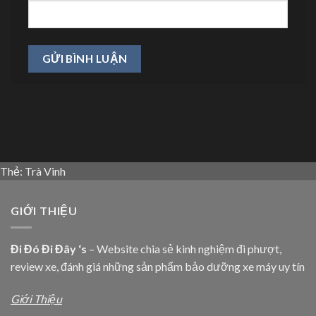
Thẻ:
Trà Vinh
GIỚI THIỆU
Đi Đó Đi Đây ‘s
– Website chia sẻ kinh nghiệm đi phượt,
review xe, đánh giá những sản phẩm bảo dưỡng xe máy uy tín
Giới Thiệu