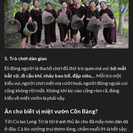
5. Trò chơi dân gian
Đi đông người là tha hồ chơi đủ thứ trò quen mà vui:
bịt mắt
bắt vịt, đi cầu khỉ, nhảy bao bố, đập niêu,.
.. Mỗi trò một
kiểu vui, người chơi mệt mà cười hoài, người đứng ngoài coi
cũng không rời mắt. Không khí lúc nào cũng rôm rả, đúng
kiểu về miệt vườn là phải vậy.
Ăn cho biết vị miệt vườn Cồn Bàng?
Tới Cù lao Long Trị là tôi tranh thủ ăn cho đã mấy món dân dã
ở đây. Cá lóc nướng trui thơm lừng, chấm muối ớt là hết sảy;