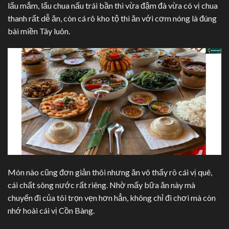
lẩu mắm, lẩu chua nấu trái bần thì vừa đậm đà vừa có vị chua
thanh rất dễ ăn, còn cá rô kho tộ thì ăn với cơm nóng là đúng
bài miền Tây luôn.
Món nào cũng đơn giản thôi nhưng ăn vô thấy rõ cái vị quê,
cái chất sông nước rất riêng. Nhờ mấy bữa ăn này mà
chuyến đi của tôi trọn vẹn hơn hẳn, không chỉ đi chơi mà còn
nhớ hoài cái vị Cồn Bàng.