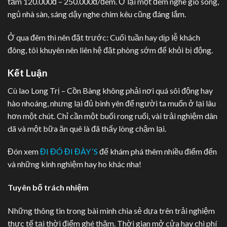
tầm 120.000đ – 250.000đ/đêm. Ở lại một đêm nghe gió sông,
ngủ nhà sàn, sáng dậy nghe chim kêu cũng đáng lắm.
Ở qua đêm thì nên đặt trước: Cuối tuần hay dịp lễ khách
đông, tôi khuyên nên liên hệ đặt phòng sớm để khỏi bị động.
Kết Luận
Cù lao Long Trị – Cồn Bàng không phải nơi quá sôi động hay
hào nhoáng, nhưng lại đủ bình yên để người ta muốn ở lại lâu
hơn một chút. Chỉ cần một buổi rong ruổi, vài trải nghiệm dân
dã và một bữa ăn quê là đã thấy lòng chậm lại.
Đón xem
ĐI ĐÓ ĐI ĐÂY ‘S
để khám phá thêm nhiều điểm đến
và những kinh nghiệm hay ho khác nha!
Tuyên bố trách nhiệm
Những thông tin trong bài mình chia sẻ dựa trên trải nghiệm
thực tế tại thời điểm ghé thăm. Thời gian mở cửa hay chi phí