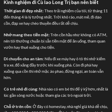
Kinh nghiệm đi Cù lao Long Trị bạn nên biết
Thời gian đi đẹp nhất:
Theo trải nghiệm của tôi, từ tháng 11
đến tháng 4 là lý tưởng nhất. Trời khô ráo, mát mẻ, đi dạo
cồn, đạp xe hay chèo thuyền đều rất dễ chịu.
Nhớ mang theo tiền mặt:
Trên cồn hầu như không có ATM,
nên tôi thường chuẩn bị sẵn tiền mặt để ăn uống, tham quan
vườn hay thuê xuồng cho tiện.
Di chuyển cho an tâm
: Nếu đi xe máy hay ô tô thì nhớ kiểm
tra xe, đổ xăng đầy trước khi xuống phà. Còn đi phà hay
xuồng qua cồn thì nhớ mặc áo phao, đừng ngại, an toàn vẫn
hơn.
Có trẻ nhỏ đi cùng
: Nhà nào có em bé thì để ý kỹ hơn, nhất là
lúc gần sông nước hoặc tham gia các trò ngoài trời.
Chỗ ở trên cồn
: Ở đây có homestay, nhà nghỉ giá khá dễ chịu,