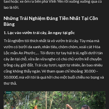
taxi hoặc xe ôm ra bến phà Vĩnh Yên rồi xuống xuồng qua cù
lao là tới.
Những Trải Nghiệm Đáng Tiền Nhất Tại Cồn
Bàng
1. Lạc vào vườn trái cây, ăn ngay tại gốc
Trải nghiệm tôi thích nhất là vô vườn trái cây. Tùy mùa mà
vườn có bưởi da xanh, nhãn tiêu, chôm chôm, xoài cát Hòa
Lộc mận An Phước,… Tôi được tự tay hái trái, ngồi dưới tán
cây ăn tại chỗ, vừa ăn vừa nghe cô chú chủ vườn kể chuyện
trồng cây, giữ đất. Trái cây tươi, ngọt tự nhiên, ăn bao nhiêu
cũng không thấy ngán. Vé tham quan chỉ khoảng 30.000 –
50.000đ, mà với tôi là quá hời cho một buổi chiều no bụng và
thư thả.