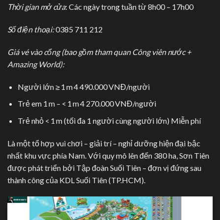
Thời gian mở cửa
: Các ngày trong tuần từ 8h00 – 17h00
Số điện thoại:
0385 711 212
Giá vé vào cổng (bao gồm tham quan Công viên nước +
Amazing World):
Người lớn ≥ 1 m 4 490.000 VNĐ/người
Trẻ em 1 m – < 1 m 4 270.000 VNĐ/người
Trẻ nhỏ < 1 m (tối đa 1 người cùng người lớn) Miễn phí
Là một tổ hợp vui chơi – giải trí – nghỉ dưỡng hiện đại bậc
nhất khu vực phía Nam. Với quy mô lên đến 380 ha, Sơn Tiên
được phát triển bởi Tập đoàn Suối Tiên – đơn vị đứng sau
thành công của KDL Suối Tiên (TP.HCM).