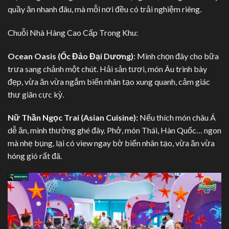
quầy ăn nhanh đâu, mà mỗi nơi đều có trải nghiệm riêng.
Chuỗi Nhà Hàng Cao Cấp Trong Khu:
Ocean Oasis (Ốc Đảo Đại Dương)
: Mình chọn đây cho bữa
trưa sang chảnh một chút. Hải sản tươi, món Âu trình bày
đẹp, vừa ăn vừa ngắm biển nhân tạo xung quanh, cảm giác
thư giãn cực kỳ.
Nữ Thần Ngọc Trai (Asian Cuisine):
Nếu thích món châu Á
dễ ăn, mình thường ghé đây. Phở, món Thái, Hàn Quốc… ngon
mà nhẹ bụng, lại có view ngay bờ biển nhân tạo, vừa ăn vừa
hóng gió rất đã.