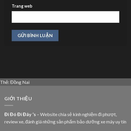
Trang web
Thẻ:
Đồng Nai
GIỚI THIỆU
Đi Đó Đi Đây ‘s
– Website chia sẻ kinh nghiệm đi phượt,
review xe, đánh giá những sản phẩm bảo dưỡng xe máy uy tín