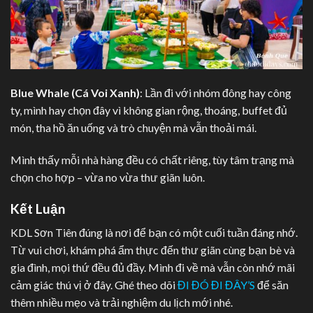
Blue Whale (Cá Voi Xanh)
: Lần đi với nhóm đông hay công
ty, mình hay chọn đây vì không gian rộng, thoáng, buffet đủ
món, tha hồ ăn uống và trò chuyện mà vẫn thoải mái.
Mình thấy mỗi nhà hàng đều có chất riêng, tùy tâm trạng mà
chọn cho hợp – vừa no vừa thư giãn luôn.
Kết Luận
KDL Sơn Tiên đúng là nơi để bạn có một cuối tuần đáng nhớ.
Từ vui chơi, khám phá ẩm thực đến thư giãn cùng bạn bè và
gia đình, mọi thứ đều đủ đầy. Mình đi về mà vẫn còn nhớ mãi
cảm giác thú vị ở đây. Ghé theo dõi
ĐI ĐÓ ĐI ĐÂY’S
để săn
thêm nhiều mẹo và trải nghiệm du lịch mới nhé.