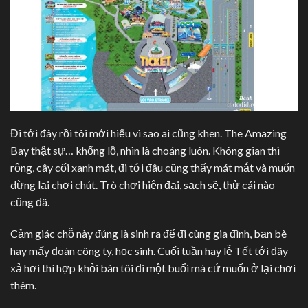
Đi tới đây rồi tôi mới hiểu vì sao ai cũng khen. The Amazing
Bay thật sự… khổng lồ, nhìn là choáng luôn. Không gian thì
rộng, cây cối xanh mát, đi tới đâu cũng thấy mát mắt và muốn
dừng lại chơi chút. Trò chơi hiện đại, sạch sẽ, thử cái nào
cũng đã.
Cảm giác chỗ này đúng là sinh ra để đi cùng gia đình, bạn bè
hay mấy đoàn công ty, học sinh. Cuối tuần hay lễ Tết tới đây
xả hơi thì hợp khỏi bàn tôi đi một buổi mà cứ muốn ở lại chơi
thêm.