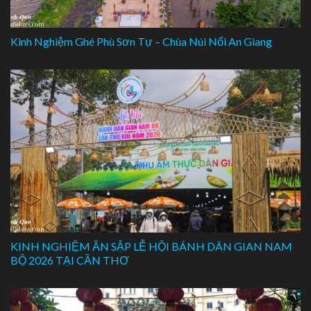
Kinh Nghiệm Ghé Phù Sơn Tự – Chùa Núi Nổi An Giang
KINH NGHIỆM ĂN SẬP LỄ HỘI BÁNH DÂN GIAN NAM
BỘ 2026 TẠI CẦN THƠ