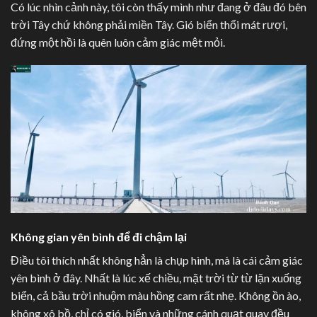
Có lúc nhìn cảnh này, tôi còn thấy mình như đang ở đâu đó bên
trời Tây chứ không phải miền Tây. Gió biển thổi mát rượi,
đứng một hồi là quên luôn cảm giác mệt mỏi.
Không gian yên bình để đi chậm lại
Điều tôi thích nhất không hẳn là chụp hình, mà là cái cảm giác
yên bình ở đây. Nhất là lúc xế chiều, mặt trời từ từ lặn xuống
biển, cả bầu trời nhuộm màu hồng cam rất nhẹ. Không ồn ào,
không xô bồ, chỉ có gió, biển và những cánh quạt quay đều