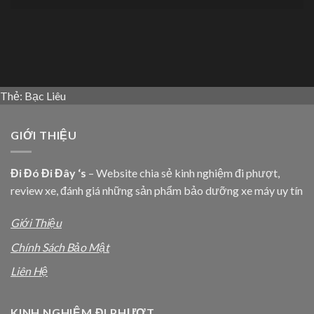
Thẻ:
Bạc Liêu
GIỚI THIỆU
Đi Đó Đi Đây ‘s
– Website chia sẻ kinh nghiệm đi phượt,
review xe, đánh giá những sản phẩm bảo dưỡng xe máy uy tín
Giới Thiệu
Chính Sách Bảo Mật
Liên Hệ
KINH NGHIỆM ĐI PHƯỢT