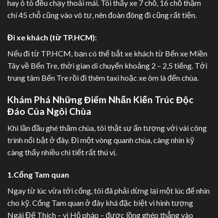
hay ô tô đều chạy thoải mái. Tôi thấy xe 7 chỗ, 16 chỗ thậm
chí 45 chỗ cũng vào vô tư, nên đoàn đông đi cũng rất tiện.
Đi xe khách (từ TP.HCM):
Nếu đi từ TP.HCM, bạn có thể bắt xe khách từ Bến xe Miền
Tây về Bến Tre, thời gian di chuyển khoảng 2 – 2,5 tiếng. Tới
trung tâm Bến Tre rồi đi thêm taxi hoặc xe ôm là đến chùa.
Khám Phá Những Điểm Nhấn Kiến Trúc Độc
Đáo Của Ngôi Chùa
Khi lần đầu ghé thăm chùa, tôi thật sự ấn tượng với vài công
trình nổi bật ở đây. Đi một vòng quanh chùa, càng nhìn kỹ
càng thấy nhiều chi tiết rất thú vị.
1.Cổng Tam quan
Ngay từ lúc vừa tới cổng, tôi đã phải dừng lại một lúc để nhìn
cho kỹ. Cổng Tam quan ở đây khá đặc biệt vì hình tượng
Ngài Đế Thích – vị Hộ pháp – được lồng ghép thẳng vào