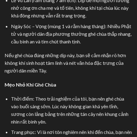
Lễ Vu Lan (rằm tháng 7 âm lịch): Dịp để mọi người tưởng
nhớ công ơn cha mẹ và tổ tiên, không khí tại chùa lúc này
khá đông nhưng vẫn rất trang trọng.
Ngày Sóc – Vọng (mùng 1 và rằm hàng tháng): Nhiều Phật
tử và người dân địa phương thường ghé chùa thắp nhang,
cầu bình an và tìm chút thanh tịnh.
Nếu ghé chùa đúng những dịp này, bạn sẽ cảm nhận rõ hơn
không khí sinh hoạt tâm linh và nét văn hóa đặc trưng của
người dân miền Tây.
Mẹo Nhỏ Khi Ghé Chùa
Thời điểm: Theo trải nghiệm của tôi, bạn nên ghé chùa
vào buổi sáng sớm. Lúc này không gian khá yên tĩnh,
sương còn lảng bảng trên những tán cây nên khung cảnh
nhìn rất bình yên.
Trang phục: Vì là nơi tôn nghiêm nên khi đến chùa, bạn nên