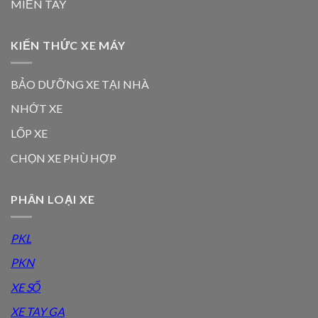
MIỀN TÂY
KIẾN THỨC XE MÁY
BẢO DƯỠNG XE TẠI NHÀ
NHỚT XE
LỐP XE
CHỌN XE PHÙ HỢP
PHÂN LOẠI XE
PKL
PKN
XE SỐ
XE TAY GA