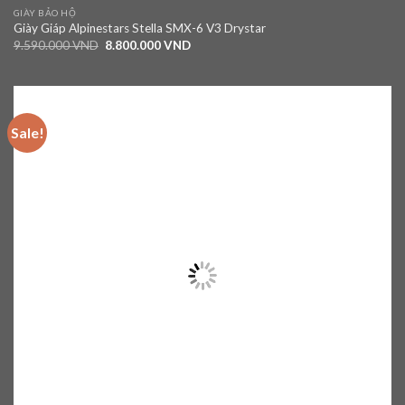
GIÀY BẢO HỘ
Giày Giáp Alpinestars Stella SMX-6 V3 Drystar
9.590.000
VND
8.800.000
VND
Sale!
Add to
wishlist