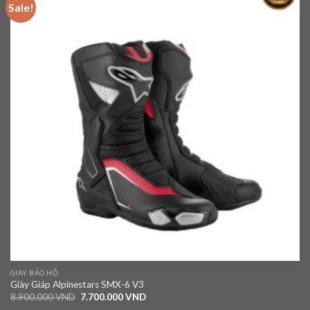
Sale!
Add to
wishlist
GIÀY BẢO HỘ
Giày Giáp Alpinestars SMX-6 V3
8.900.000
VND
7.700.000
VND