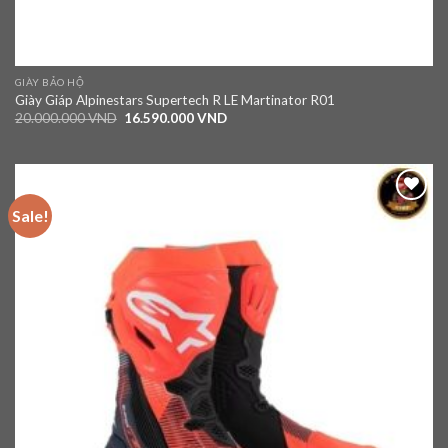
GIÀY BẢO HỘ
Giày Giáp Alpinestars Supertech R LE Martinator R01
20.000.000
VND
16.590.000
VND
Sale!
Add to
wishlist