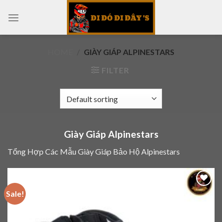
Skip
to
content
HOME
/
GIÀY GIÁP ALPINESTARS
FILTER
Giày Giáp Alpinestars
Tổng Hợp Các Mẫu Giày Giáp Bảo Hộ Alpinestars
Sale!
Add to
wishlist