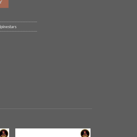
Y
lpinestars