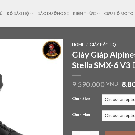
Ủ
ĐỒ BẢO HỘ
BẢO DƯỠNG XE
KIẾN THỨC
CỨU HỘ MOTO –
HOME
/
GIÀY BẢO HỘ
Giày Giáp Alpine
Add to
Stella SMX-6 V3 
wishlist
9.590.000
8.8
VND
Chọn Size
Chọn Màu
Giày Giáp Alpinestars Stella S