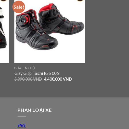
Sale!
 to
Add to
ist
wishlist
GIÀY BẢO HỘ
Giày Giáp Taichi RSS 006
5.990.000
VND
4.400.000
VND
PHÂN LOẠI XE
PKL