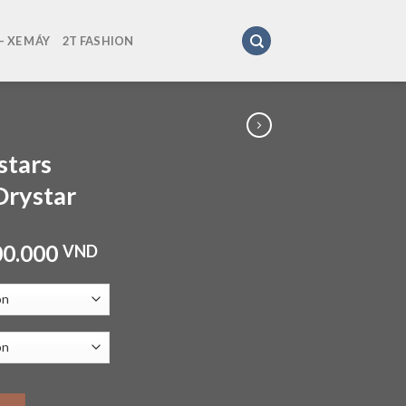
 XE MÁY
2T FASHION
stars
Drystar
00.000
VND
MX-6 V3 Drystar quantity