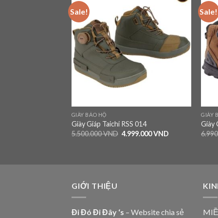
Sale!
Sale!
Add to
Add to
wishlist
wishlist
GIÀY BẢO HỘ
GIÀY 
ars Supertech R
Giày Giáp Taichi RSS 014
Giày 
ica
5.500.000
VND
4.999.000
VND
6.99
6.590.000
VND
GIỚI THIỆU
KIN
Đi Đó Đi Đây ‘s
– Website chia sẻ
MIỀ