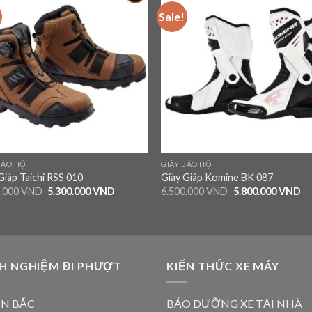
Sale!
Add to
Add
wishlist
wishl
BẢO HỘ
GIÀY BẢO HỘ
Giáp Taichi RSS 010
Giày Giáp Komine BK 087
0.000
VND
5.300.000
VND
6.500.000
VND
5.800.000
VND
H NGHIỆM ĐI PHƯỢT
KIẾN THỨC XE MÁY
N BẮC
BẢO DƯỠNG XE TẠI NHÀ