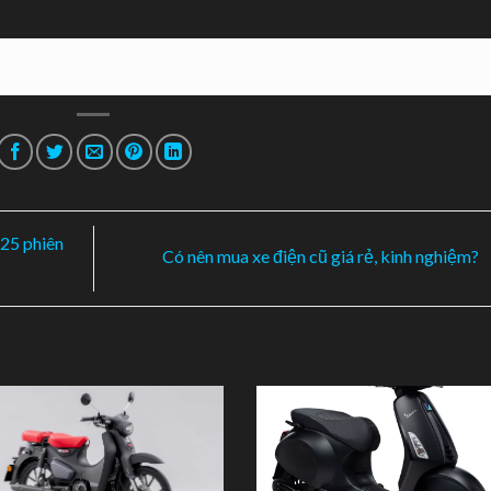
ì thay đổi so với phiên bản trước. Nhiều người dùng Indonesia m
g cơ eSP nhưng điều này đã không xảy ra.
24,8 cc, eSP, 4 thì, SOHC, làm mát bằng chất lỏng, sản sinh công su
n cực đại 10,8 Nm tại 5.000 vòng/phút. Mức tiêu hao nhiên liệu l
5 trang bị động cơ eSP, Vario 125 2024 có công suất kém hơn 0,8 
em trước của
Honda Vario 125
2024, mẫu xe tay ga nhập khẩu đang
Phiên bản đặc biệt có giá khoảng 54 triệu đồng, có nên mua Vario 
nh luận bên dưới bài viết này nhé.
5/5 - (1 bình chọ