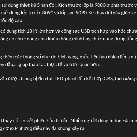
 sử dụng thiết kế 5 nan đôi. Kích thước lốp là 9080 ở phía trước v
ũ sử dụng lốp trước 8090 và lốp sau 9090. Sự thay đổi này giúp xe
tốc độ cao.
ó dung tích 18 lít lớn hơn và cổng sạc USB tích hợp vào hộc chứ
hông có chức năng chìa khóa thông minh hay chức năng dừng độn
thêm các thông số như đo bình xăng, mức tiêu hao nhiên liệu, mứ
thay dầu,… giúp thao tác thực tế và trực quan hơn.
vẫn được trang bị đèn full LED, phanh đĩa kết hợp CBS, bình xăng 