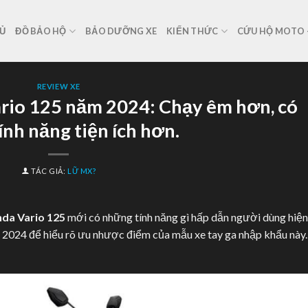
Ủ
ĐỒ BẢO HỘ
BẢO DƯỠNG XE
KIẾN THỨC
CỨU HỘ MOTO –
REVIEW XE
rio 125 năm 2024: Chạy êm hơn, có
ính năng tiện ích hơn.
TÁC GIẢ:
LỮ MX?
da Vario 125
mới có những tính năng gì hấp dẫn người dùng hiện
2024 để hiểu rõ ưu nhược điểm của mẫu xe tay ga nhập khẩu này.