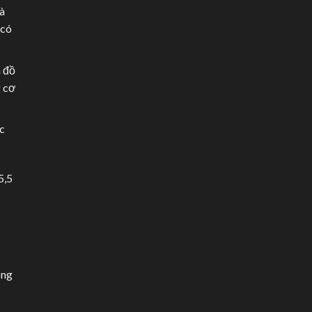
à
 có
a đồ
g cơ
c
5,5