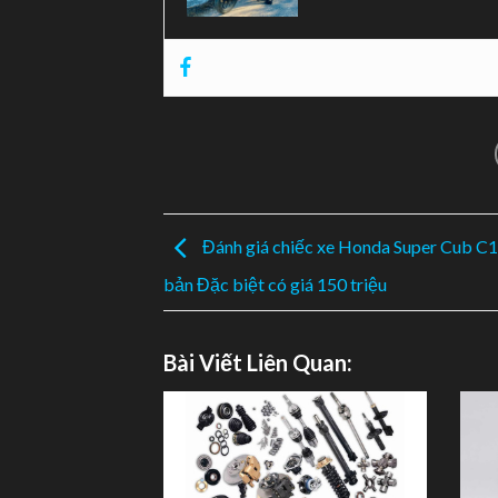
Động cơ không đổi
Động cơ của Vario 125 2024 vẫn không có g
đợi phiên bản này sẽ được nâng cấp lên độn
Động cơ vẫn là loại xy-lanh đơn, dung tích 1
11 mã lực tại 8.500 vòng/phút và mô-men xoắ
1,93 lít/100 km. So với Honda Air Blade 12
lực và ít hơn 0,5 Nm.
Kết luận
Trên đây là giới thiệu tổng quát hình ảnh x
gây nhiều sự chú ý trong thời gian gần đây. 
2024? Hãy chia sẻ ý kiến ​​của bạn ở phần bì