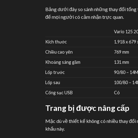
Bảng dưới đây so sánh những thay đổi tổng
để mọi người có cảm nhận trực quan.
Vario 125 2
Kích thước
1.918 x 679
Chiều cao yên
769 mm
Khoảng sáng gầm
131 mm
Lốp trước
90/80 – 14M
Lốp sau
100/80 – 14
Cổng sạc USB
Có
Trang bị được nâng cấp
Mặc dù về thiết kế không có nhiều thay đổi n
khẩu này.