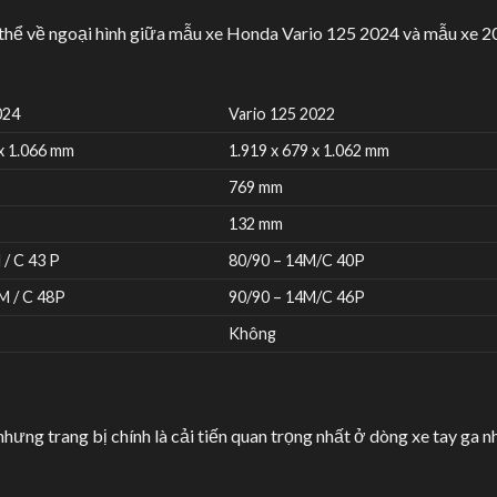
 thể về ngoại hình giữa mẫu xe Honda Vario 125 2024 và mẫu xe 
024
Vario 125 2022
 x 1.066 mm
1.919 x 679 x 1.062 mm
769 mm
132 mm
 / C 43 P
80/90 – 14M/C 40P
M / C 48P
90/90 – 14M/C 46P
Không
hưng trang bị chính là cải tiến quan trọng nhất ở dòng xe tay ga 