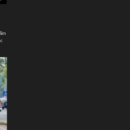
tấm
ọc