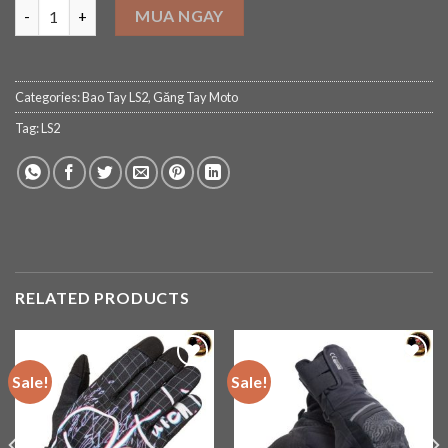
Bao Tay Bảo Hộ Xe Máy LS2 Kubra quantity
MUA NGAY
Categories:
Bao Tay LS2
,
Găng Tay Moto
Tag:
LS2
RELATED PRODUCTS
Sale!
Sale!
Add to
Add to
wishlist
wishlist