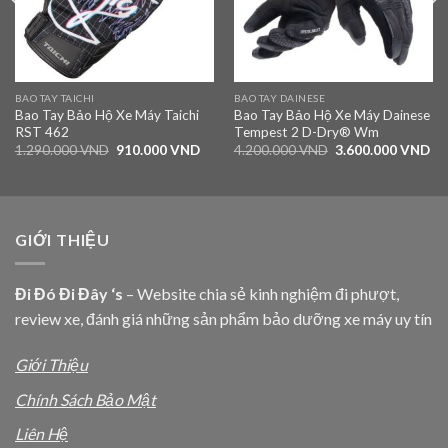
BAO TAY TAICHI
BAO TAY DAINESE
Bao Tay Bảo Hộ Xe Máy Taichi
Bao Tay Bảo Hộ Xe Máy Dainese
RST 462
Tempest 2 D-Dry® Wm
1.290.000
VND
910.000
VND
4.200.000
VND
3.600.000
VND
GIỚI THIỆU
Đi Đó Đi Đây ‘s
– Website chia sẻ kinh nghiệm đi phượt,
review xe, đánh giá những sản phẩm bảo dưỡng xe máy uy tín
Giới Thiệu
Chính Sách Bảo Mật
Liên Hệ