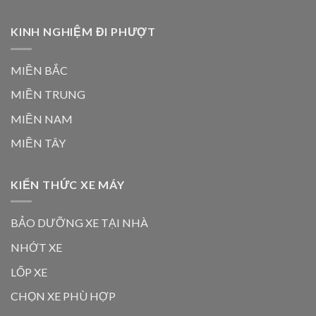
KINH NGHIỆM ĐI PHƯỢT
MIỀN BẮC
MIỀN TRUNG
MIỀN NAM
MIỀN TÂY
KIẾN THỨC XE MÁY
BẢO DƯỠNG XE TẠI NHÀ
NHỚT XE
LỐP XE
CHỌN XE PHÙ HỢP