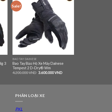
Sale!
 to
Add to
ist
wishlist
BAO TAY DAINESE
ig 3
Bao Tay Bảo Hộ Xe Máy Dainese
Tempest 2 D-Dry® Wm
4.200.000
VND
3.600.000
VND
PHÂN LOẠI XE
PKL