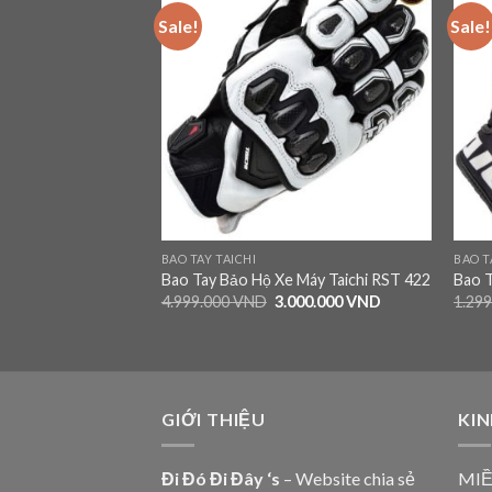
Sale!
Sale!
Add to
Add to
wishlist
wishlist
S
BAO TAY TAICHI
BAO T
 Máy Alpinestars
Bao Tay Bảo Hộ Xe Máy Taichi RST 422
Bao T
4.999.000
VND
3.000.000
VND
1.29
790.000
VND
GIỚI THIỆU
KIN
Đi Đó Đi Đây ‘s
– Website chia sẻ
MIỀ