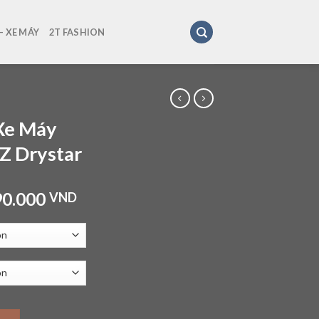
 XE MÁY
2T FASHION
Xe Máy
Z Drystar
90.000
VND
stars SMX Z Drystar quantity