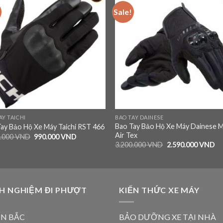
Sale!
Add to
Add
wishlist
wishl
AY TAICHI
BAO TAY DAINESE
Bao Tay Bảo Hộ Xe Máy Dainese M
ay Bảo Hộ Xe Máy Taichi RST 466
Air Tex
9.000
VND
990.000
VND
3.200.000
VND
2.590.000
VND
H NGHIỆM ĐI PHƯỢT
KIẾN THỨC XE MÁY
N BẮC
BẢO DƯỠNG XE TẠI NHÀ