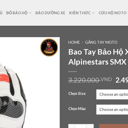
Ủ
ĐỒ BẢO HỘ
BẢO DƯỠNG XE
KIẾN THỨC
CỨU HỘ MOTO –
HOME
/
GĂNG TAY MOTO
Bao Tay Bảo Hộ 
Add to
Alpinestars SMX 
wishlist
3.220.000
2.4
VND
Chọn Size
Chọn Màu
Bao Tay Bảo Hộ Xe Máy Alpine