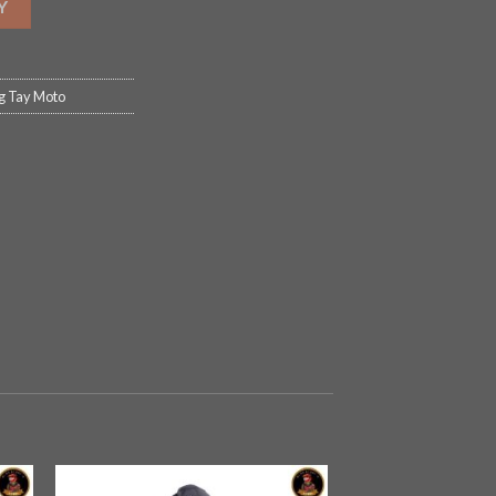
Y
g Tay Moto