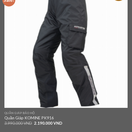
wishlist
QUẦN GIÁP BẢO HỘ
Quần Giáp KOMINE PK916
3.990.000
VND
2.190.000
VND