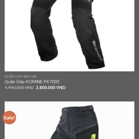
QUẦN GIÁP BẢO HỘ
Quần Giáp KOMINE PK7003
4.990.000
VND
2.800.000
VND
Sale!
Add to
wishlist