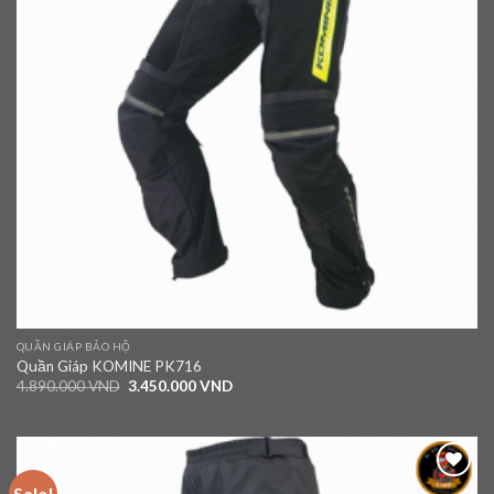
QUẦN GIÁP BẢO HỘ
Quần Giáp KOMINE PK716
4.890.000
VND
3.450.000
VND
Sale!
Add to