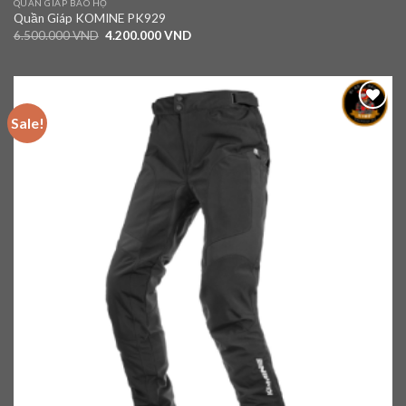
QUẦN GIÁP BẢO HỘ
Quần Giáp KOMINE PK929
6.500.000
VND
4.200.000
VND
Sale!
Add to
wishlist