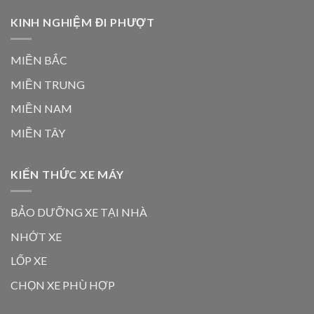
KINH NGHIỆM ĐI PHƯỢT
MIỀN BẮC
MIỀN TRUNG
MIỀN NAM
MIỀN TÂY
KIẾN THỨC XE MÁY
BẢO DƯỠNG XE TẠI NHÀ
NHỚT XE
LỐP XE
CHỌN XE PHÙ HỢP