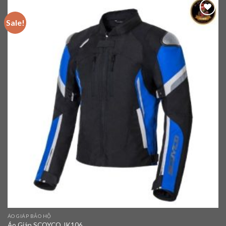
Sale!
Add to
wishlist
ÁO GIÁP BẢO HỘ
Áo Giáp SCOYCO JK106