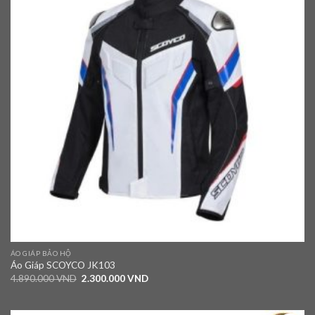
ÁO GIÁP BẢO HỘ
Áo Giáp SCOYCO JK103
4.890.000
VND
2.300.000
VND