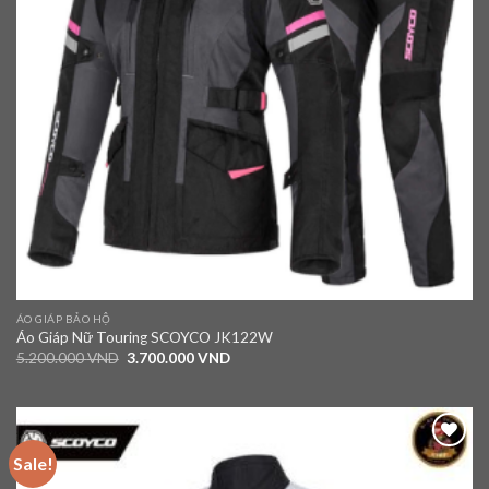
ÁO GIÁP BẢO HỘ
Áo Giáp Nữ Touring SCOYCO JK122W
5.200.000
VND
3.700.000
VND
Sale!
Add to
wishlist