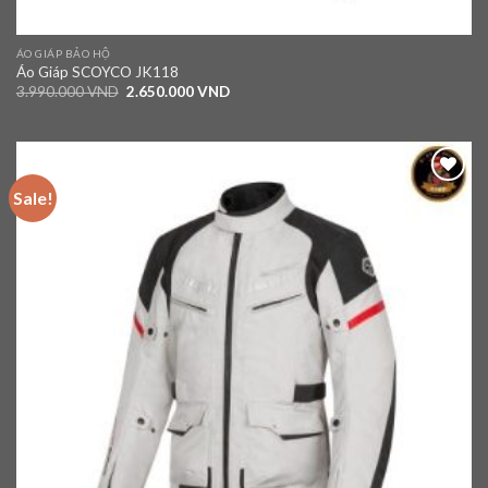
ÁO GIÁP BẢO HỘ
Áo Giáp SCOYCO JK118
3.990.000
VND
2.650.000
VND
Sale!
Add to
wishlist