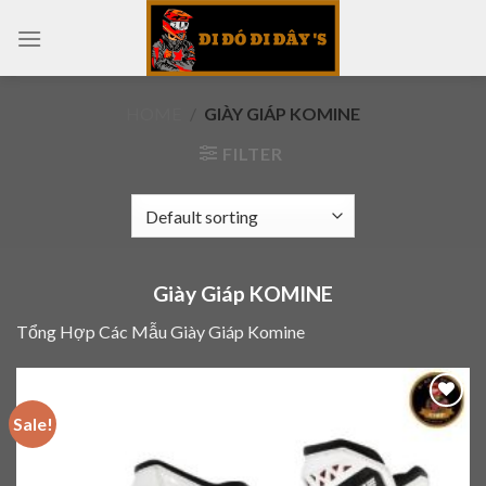
Skip
to
content
HOME
/
GIÀY GIÁP KOMINE
FILTER
Giày Giáp KOMINE
Tổng Hợp Các Mẫu Giày Giáp Komine
Sale!
Add to
wishlist