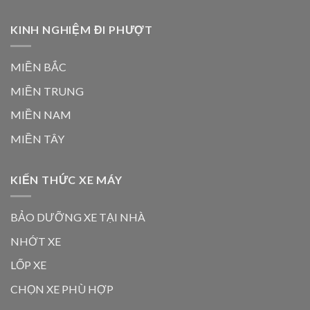
KINH NGHIỆM ĐI PHƯỢT
MIỀN BẮC
MIỀN TRUNG
MIỀN NAM
MIỀN TÂY
KIẾN THỨC XE MÁY
BẢO DƯỠNG XE TẠI NHÀ
NHỚT XE
LỐP XE
CHỌN XE PHÙ HỢP