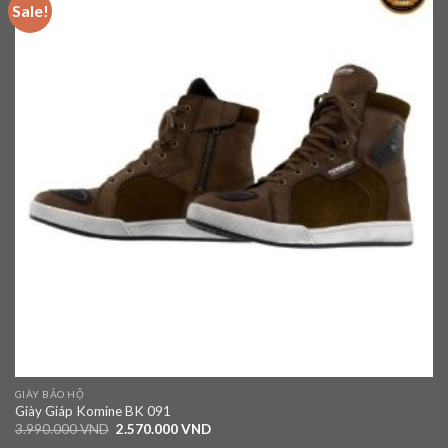
Sale!
Add to
wishlist
GIÀY BẢO HỘ
Giày Giáp Komine BK 091
3.990.000
VND
2.570.000
VND