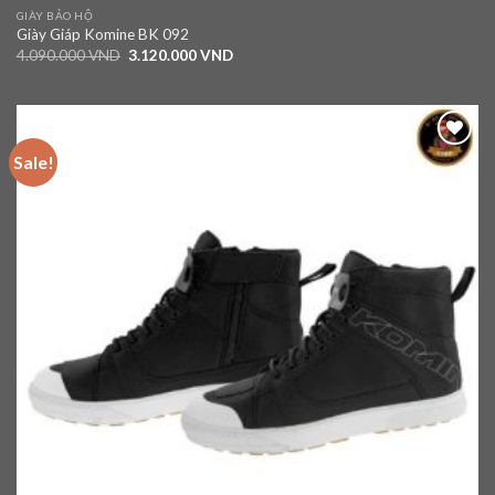
GIÀY BẢO HỘ
Giày Giáp Komine BK 092
4.090.000
VND
3.120.000
VND
Sale!
Add to
wishlist