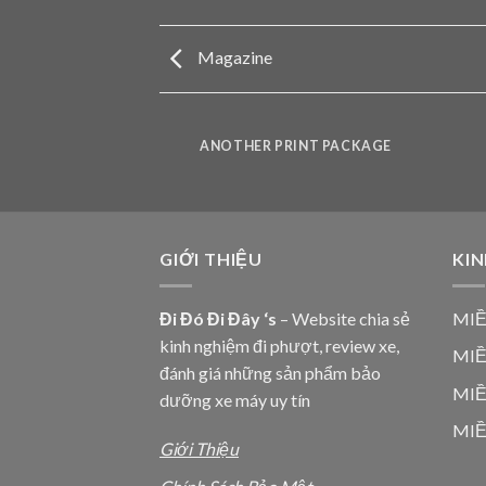
Magazine
AZINE
ANOTHER PRINT PACKAGE
GIỚI THIỆU
KIN
Đi Đó Đi Đây ‘s
– Website chia sẻ
MIỀ
kinh nghiệm đi phượt, review xe,
MI
đánh giá những sản phẩm bảo
MI
dưỡng xe máy uy tín
MIỀ
Giới Thiệu