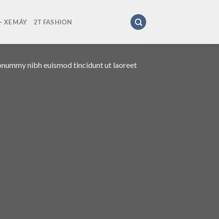
 XE MÁY
2T FASHION
nonummy nibh euismod tincidunt ut laoreet