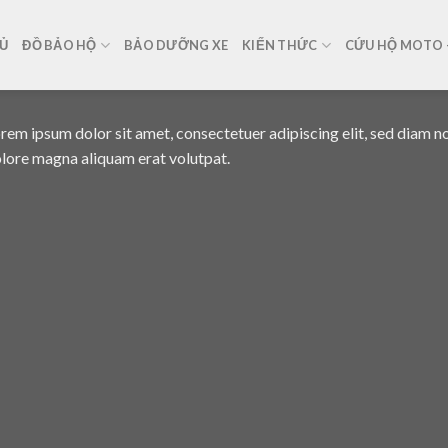
Ủ
ĐỒ BẢO HỘ
BẢO DƯỠNG XE
KIẾN THỨC
CỨU HỘ MOTO –
rem ipsum dolor sit amet, consectetuer adipiscing elit, sed diam 
lore magna aliquam erat volutpat.