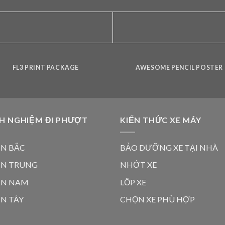
FL3 PRINT PACKAGE
AWESOME PENCIL POSTER
H NGHIỆM ĐI PHƯỢT
KIẾN THỨC XE MÁY
N BẮC
BẢO DƯỠNG XE TẠI NHÀ
ỀN TRUNG
NHỚT XE
ỀN NAM
LỐP XE
N TÂY
CHỌN XE PHÙ HỢP