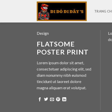
Skip
to
TRANG CH
content
Design
Lo
do
FLATSOME
POSTER PRINT
Lorem ipsum dolor sit amet,
consectetuer adipiscing elit, sed
diam nonummy nibh euismod
tincidunt ut laoreet dolore
magna aliquam erat volutpat.