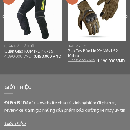
wishlist
wishlist
QUẦN GIÁP BẢO HỘ
BAO TAY LS2
Bao Tay Bảo Hộ Xe Máy LS2
Quần Giáp KOMINE PK716
Kubra
4.890.000
VND
3.450.000
VND
1.285.000
VND
1.190.000
VND
GIỚI THIỆU
Đi Đó Đi Đây ‘s
– Website chia sẻ kinh nghiệm đi phượt,
review xe, đánh giá những sản phẩm bảo dưỡng xe máy uy tín
Giới Thiệu