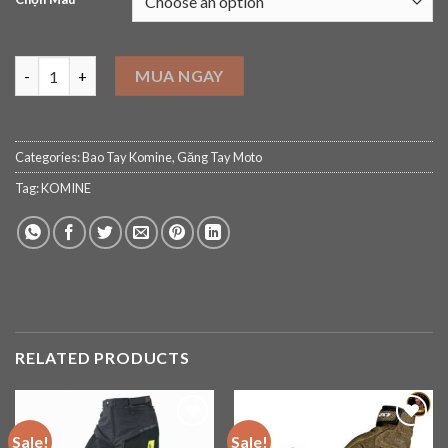
Bao Tay Bảo Hộ Xe Máy Komine GK 2593 quantity
MUA NGAY
Categories:
Bao Tay Komine
,
Găng Tay Moto
Tag:
KOMINE
RELATED PRODUCTS
Sale!
Sale!
Add to
Add to