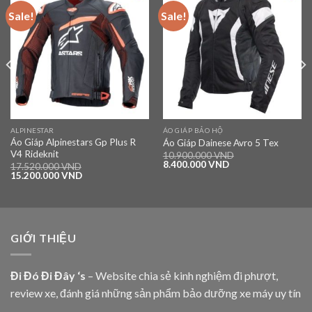
Sale!
Sale!
Add to
Add to
wishlist
wishlist
ALPINESTAR
ÁO GIÁP BẢO HỘ
Áo Giáp Alpinestars Gp Plus R
Áo Giáp Dainese Avro 5 Tex
V4 Rideknit
10.900.000
VND
8.400.000
VND
17.520.000
VND
15.200.000
VND
GIỚI THIỆU
Đi Đó Đi Đây ‘s
– Website chia sẻ kinh nghiệm đi phượt,
review xe, đánh giá những sản phẩm bảo dưỡng xe máy uy tín