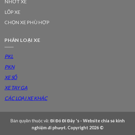
NHỚT XE
LỐP XE
CHỌN XE PHÙ HỢP
PHÂN LOẠI XE
PKL
PKN
XE SỐ
XE TAY GA
CÁC LOẠI XE KHÁC
Bản quyền thuộc về:
Đi Đó Đi Đây 's - Website chia sẻ kinh
nghiệm đi phượt. Copyright 2026 ©