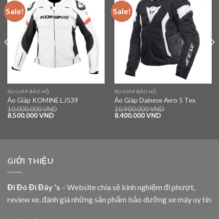
Sale!
Sale!
Add to
Add to
wishlist
wishlist
ÁO GIÁP BẢO HỘ
ÁO GIÁP BẢO HỘ
Áo Giáp KOMINE LJ539
Áo Giáp Dainese Avro 5 Tex
10.000.000
VND
10.900.000
VND
8.500.000
VND
8.400.000
VND
GIỚI THIỆU
Đi Đó Đi Đây ‘s
– Website chia sẻ kinh nghiệm đi phượt,
review xe, đánh giá những sản phẩm bảo dưỡng xe máy uy tín