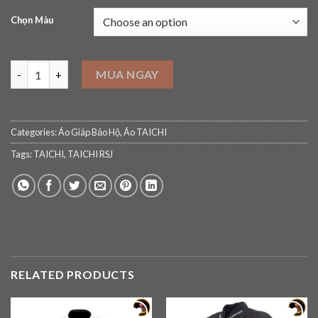
Chọn Màu
Áo GIÁP RS TAICHI RSJ729 Drymaster Kompass All Season Jacke
MUA NGAY
Categories:
Áo Giáp Bảo Hộ
,
Áo TAICHI
Tags:
TAICHI
,
TAICHI RSJ
RELATED PRODUCTS