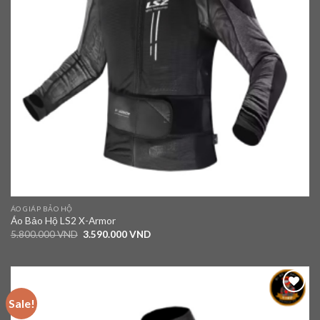
ÁO GIÁP BẢO HỘ
Áo Bảo Hộ LS2 X-Armor
5.800.000
VND
3.590.000
VND
Sale!
Add to
wishlist