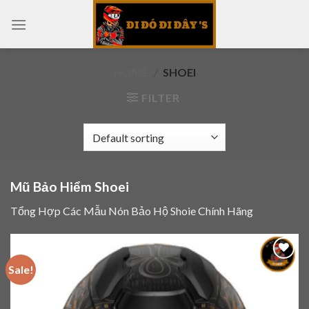
Skip
to
content
HOME
/
SHOEI
FILTER
Mũ Bảo Hiểm Shoei
Tổng Hợp Các Mẫu Nón Bảo Hộ Shoie Chính Hãng
Sale!
Add to
wishlist