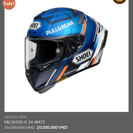
Sale!
Add to
wishlist
MŨ BẢO HIỂM
Mũ SHOEI X-14 AM73
25.000.000
VND
20.000.000
VND