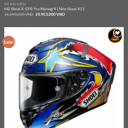
MŨ BẢO HIỂM
Mũ Shoei X-SPR Pro Motegi 4 | Nón Shoei X15
26.590.000
VND
20.953.000
VND
Sale!
Add to
wishlist