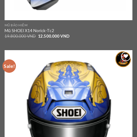
MŨ BẢO HIỂM
Mũ SHOEI X14 Norick-Tc2
19.800.000
VND
12.500.000
VND
Sale!
Add to
wishlist